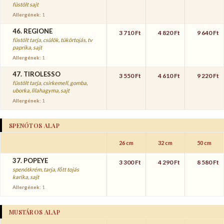
füstölt sajt
Allergének:
1
46. REGIONE
3 710 Ft
4 820 Ft
9 640 Ft
füstölt tarja, csülök, tükörtojás, tv
paprika, sajt
Allergének:
1
47. TIROLESSO
3 550 Ft
4 610 Ft
9 220 Ft
füstölt tarja, csirkemell, gomba,
uborka, lilahagyma, sajt
Allergének:
1
SPENÓTOS ALAP
26 cm
32 cm
50 cm
37. POPEYE
3 300 Ft
4 290 Ft
8 580 Ft
spenótkrém, tarja, főtt tojás
karika, sajt
Allergének:
1
MUSTÁROS ALAP