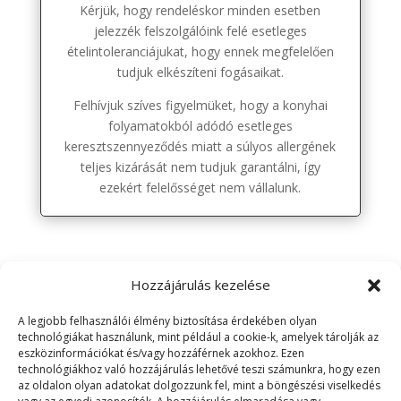
Kérjük, hogy rendeléskor minden esetben
jelezzék felszolgálóink felé esetleges
ételintoleranciájukat, hogy ennek megfelelően
tudjuk elkészíteni fogásaikat.
Felhívjuk szíves figyelmüket, hogy a konyhai
folyamatokból adódó esetleges
keresztszennyeződés miatt a súlyos allergének
teljes kizárását nem tudjuk garantálni, így
ezekért felelősséget nem vállalunk.
Hozzájárulás kezelése
A legjobb felhasználói élmény biztosítása érdekében olyan
technológiákat használunk, mint például a cookie-k, amelyek tárolják az
eszközinformációkat és/vagy hozzáférnek azokhoz. Ezen
technológiákhoz való hozzájárulás lehetővé teszi számunkra, hogy ezen
Gondűző Étterem és Pizzéria
az oldalon olyan adatokat dolgozzunk fel, mint a böngészési viselkedés