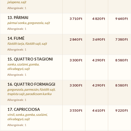
jalapeno, sajt
Allergének:
1
13. PÁRMAI
3 710 Ft
4 820 Ft
9 640 Ft
pármai sonka, gorgonzola, sajt
Allergének:
1
14. FUMÉ
2 840 Ft
3 690 Ft
7 380 Ft
füstölt tarja, füstölt sajt, sajt
Allergének:
1
15. QUATTRO STAGIONI
3 300 Ft
4 290 Ft
8 580 Ft
sonka, szalámi, gomba,
olívabogyó, sajt
Allergének:
1
16. QUATTRO FORMAGGI
3 300 Ft
4 290 Ft
8 580 Ft
gorgonzola, parmezán, füstölt sajt,
trapista sajt, paradicsom karika
Allergének:
1
17. CAPRICCIOSA
3 550 Ft
4 610 Ft
9 220 Ft
virsli, sonka, gomba, szalámi,
olívabogyó, sajt
Allergének:
1