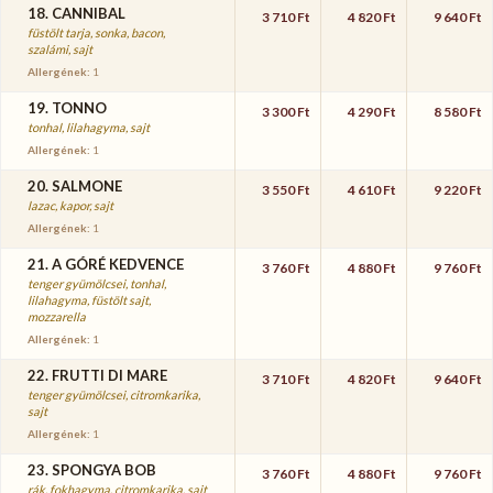
18. CANNIBAL
3 710 Ft
4 820 Ft
9 640 Ft
füstölt tarja, sonka, bacon,
szalámi, sajt
Allergének:
1
19. TONNO
3 300 Ft
4 290 Ft
8 580 Ft
tonhal, lilahagyma, sajt
Allergének:
1
20. SALMONE
3 550 Ft
4 610 Ft
9 220 Ft
lazac, kapor, sajt
Allergének:
1
21. A GÓRÉ KEDVENCE
3 760 Ft
4 880 Ft
9 760 Ft
tenger gyümölcsei, tonhal,
lilahagyma, füstölt sajt,
mozzarella
Allergének:
1
22. FRUTTI DI MARE
3 710 Ft
4 820 Ft
9 640 Ft
tenger gyümölcsei, citromkarika,
sajt
Allergének:
1
23. SPONGYA BOB
3 760 Ft
4 880 Ft
9 760 Ft
rák, fokhagyma, citromkarika, sajt