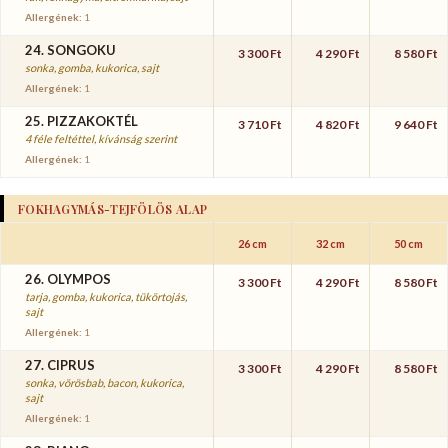
Allergének:
1
24. SONGOKU
3 300 Ft
4 290 Ft
8 580 Ft
sonka, gomba, kukorica, sajt
Allergének:
1
25. PIZZAKOKTÉL
3 710 Ft
4 820 Ft
9 640 Ft
4 féle feltéttel, kívánság szerint
Allergének:
1
FOKHAGYMÁS-TEJFÖLÖS ALAP
26 cm
32 cm
50 cm
26. OLYMPOS
3 300 Ft
4 290 Ft
8 580 Ft
tarja, gomba, kukorica, tükörtojás,
sajt
Allergének:
1
27. CIPRUS
3 300 Ft
4 290 Ft
8 580 Ft
sonka, vörösbab, bacon, kukorica,
sajt
Allergének:
1