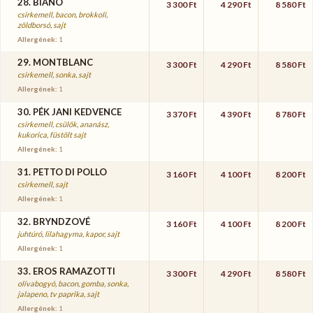
28. BIANO
3 300 Ft
4 290 Ft
8 580 Ft
csirkemell, bacon, brokkoli,
zöldborsó, sajt
Allergének:
1
29. MONTBLANC
3 300 Ft
4 290 Ft
8 580 Ft
csirkemell, sonka, sajt
Allergének:
1
30. PÉK JANI KEDVENCE
3 370 Ft
4 390 Ft
8 780 Ft
csirkemell, csülök, ananász,
kukorica, füstölt sajt
Allergének:
1
31. PETTO DI POLLO
3 160 Ft
4 100 Ft
8 200 Ft
csirkemell, sajt
Allergének:
1
32. BRYNDZOVÉ
3 160 Ft
4 100 Ft
8 200 Ft
juhtúró, lilahagyma, kapor, sajt
Allergének:
1
33. EROS RAMAZOTTI
3 300 Ft
4 290 Ft
8 580 Ft
olívabogyó, bacon, gomba, sonka,
jalapeno, tv paprika, sajt
Allergének:
1