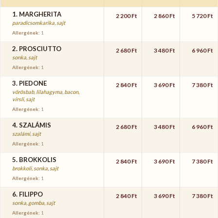
1. MARGHERITA
2 200 Ft
2 860 Ft
5 720 Ft
paradicsomkarika, sajt
Allergének:
1
2. PROSCIUTTO
2 680 Ft
3 480 Ft
6 960 Ft
sonka, sajt
Allergének:
1
3. PIEDONE
2 840 Ft
3 690 Ft
7 380 Ft
vörösbab, lilahagyma, bacon,
virsli, sajt
Allergének:
1
4. SZALÁMIS
2 680 Ft
3 480 Ft
6 960 Ft
szalámi, sajt
Allergének:
1
5. BROKKOLIS
2 840 Ft
3 690 Ft
7 380 Ft
brokkoli, sonka, sajt
Allergének:
1
6. FILIPPO
2 840 Ft
3 690 Ft
7 380 Ft
sonka, gomba, sajt
Allergének:
1