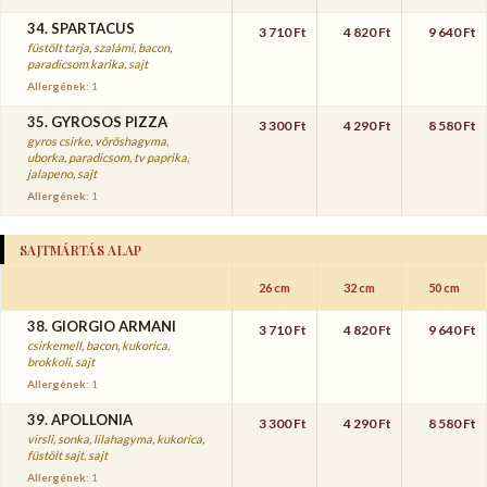
34. SPARTACUS
3 710 Ft
4 820 Ft
9 640 Ft
füstölt tarja, szalámi, bacon,
paradicsom karika, sajt
Allergének:
1
35. GYROSOS PIZZA
3 300 Ft
4 290 Ft
8 580 Ft
gyros csirke, vöröshagyma,
uborka, paradicsom, tv paprika,
jalapeno, sajt
Allergének:
1
SAJTMÁRTÁS ALAP
26 cm
32 cm
50 cm
38. GIORGIO ARMANI
3 710 Ft
4 820 Ft
9 640 Ft
csirkemell, bacon, kukorica,
brokkoli, sajt
Allergének:
1
39. APOLLONIA
3 300 Ft
4 290 Ft
8 580 Ft
virsli, sonka, lilahagyma, kukorica,
füstölt sajt, sajt
Allergének:
1