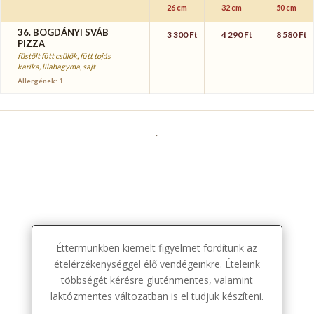
26 cm
32 cm
50 cm
36. BOGDÁNYI SVÁB
3 300 Ft
4 290 Ft
8 580 Ft
PIZZA
füstölt főtt csülök, főtt tojás
karika, lilahagyma, sajt
Allergének:
1
.
Éttermünkben kiemelt figyelmet fordítunk az
ételérzékenységgel élő vendégeinkre. Ételeink
többségét kérésre gluténmentes, valamint
laktózmentes változatban is el tudjuk készíteni.