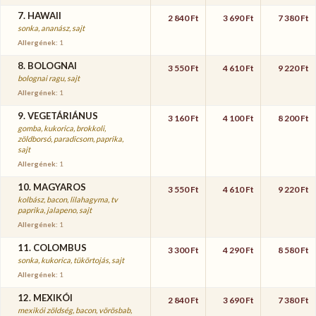
7. HAWAII
2 840 Ft
3 690 Ft
7 380 Ft
sonka, ananász, sajt
Allergének:
1
8. BOLOGNAI
3 550 Ft
4 610 Ft
9 220 Ft
bolognai ragu, sajt
Allergének:
1
9. VEGETÁRIÁNUS
3 160 Ft
4 100 Ft
8 200 Ft
gomba, kukorica, brokkoli,
zöldborsó, paradicsom, paprika,
sajt
Allergének:
1
10. MAGYAROS
3 550 Ft
4 610 Ft
9 220 Ft
kolbász, bacon, lilahagyma, tv
paprika, jalapeno, sajt
Allergének:
1
11. COLOMBUS
3 300 Ft
4 290 Ft
8 580 Ft
sonka, kukorica, tükörtojás, sajt
Allergének:
1
12. MEXIKÓI
2 840 Ft
3 690 Ft
7 380 Ft
mexikói zöldség, bacon, vörösbab,