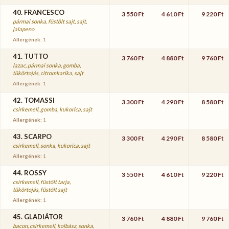
40. FRANCESCO
3 550 Ft
4 610 Ft
9 220 Ft
pármai sonka, füstölt sajt, sajt,
jalapeno
Allergének:
1
41. TUTTO
3 760 Ft
4 880 Ft
9 760 Ft
lazac, pármai sonka, gomba,
tükörtojás, citromkarika, sajt
Allergének:
1
42. TOMASSI
3 300 Ft
4 290 Ft
8 580 Ft
csirkemell, gomba, kukorica, sajt
Allergének:
1
43. SCARPO
3 300 Ft
4 290 Ft
8 580 Ft
csirkemell, sonka, kukorica, sajt
Allergének:
1
44. ROSSY
3 550 Ft
4 610 Ft
9 220 Ft
csirkemell, füstölt tarja,
tükörtojás, füstölt sajt
Allergének:
1
45. GLADIÁTOR
3 760 Ft
4 880 Ft
9 760 Ft
bacon, csirkemell, kolbász, sonka,