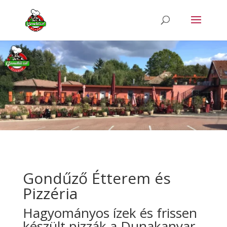
Gondűző Étterem és
Pizzéria
Hagyományos ízek és frissen
készült pizzák a Dunakanyar