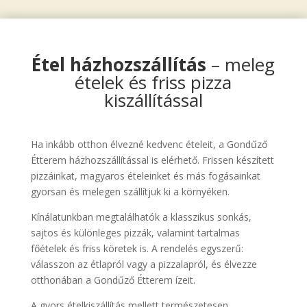
Étel házhozszállítás
– meleg
ételek és friss pizza
kiszállítással
Ha inkább otthon élvezné kedvenc ételeit, a Gondűző
Étterem házhozszállítással is elérhető. Frissen készített
pizzáinkat, magyaros ételeinket és más fogásainkat
gyorsan és melegen szállítjuk ki a környéken.
Kínálatunkban megtalálhatók a klasszikus sonkás,
sajtos és különleges pizzák, valamint tartalmas
főételek és friss köretek is. A rendelés egyszerű:
válasszon az étlapról vagy a pizzalapról, és élvezze
otthonában a Gondűző Étterem ízeit.
A gyors ételkiszállítás mellett természetesen