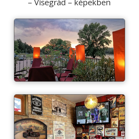
– Visegrád – képekben